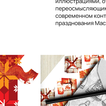
иллюстрациями, о
переосмысляющим
современном конте
празднования Ма