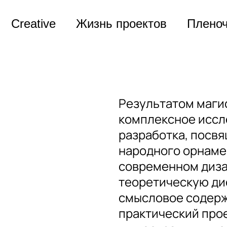
Creative
Жизнь проектов
Плено
Результатом маги
комплексное иссл
разработка, посв
народного орнаме
современном диза
теоретическую д
смысловое содерж
практический прое