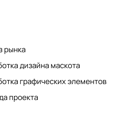
з рынка
ботка дизайна маскота
ботка графических элементов
да проекта