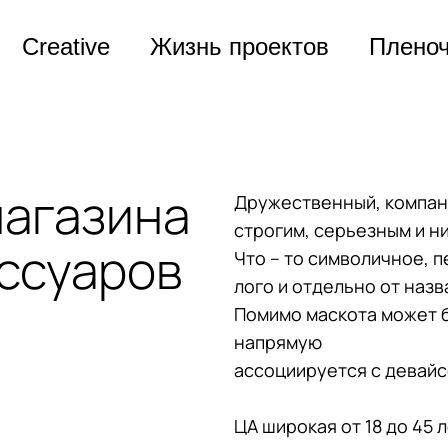
Creative
Жизнь проектов
Плено
магазина
Дружественный, компане
строгим, серьезным и н
ссуаров
Что – то символичное, 
лого и отдельно от назв
Помимо маскота может б
напрямую
ассоциируется с девайс
ЦА широкая от 18 до 45 